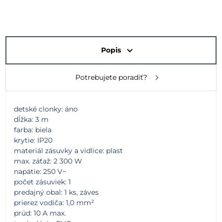
Popis
Potrebujete poradiť?
detské clonky: áno
dĺžka: 3 m
farba: biela
krytie: IP20
materiál zásuvky a vidlice: plast
max. záťaž: 2 300 W
napätie: 250 V~
počet zásuviek: 1
predajný obal: 1 ks, záves
prierez vodiča: 1,0 mm²
prúd: 10 A max.