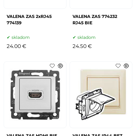
VALENA ZAS 2xRJ45
VALENA ZAS 774232
774139
RJ45 BIE
skladom
skladom
24.00 €
24.50 €
VALENA ZAS HDMI BIE
VALENA ZAS IP44 BEZ