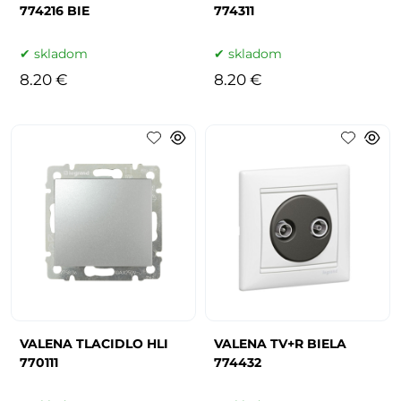
774216 BIE
774311
skladom
skladom
8.20 €
8.20 €
VALENA TLACIDLO HLI
VALENA TV+R BIELA
770111
774432