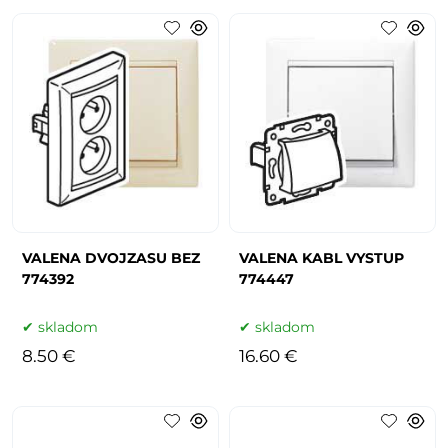
VALENA DVOJZASU BEZ
VALENA KABL VYSTUP
774392
774447
skladom
skladom
8.50 €
16.60 €