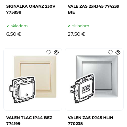
SIGNALKA ORANZ 230V
VALE ZAS 2xRJ45 774239
775898
BIE
skladom
skladom
6.50 €
27.50 €
VALEN TLAC IP44 BEZ
VALEN ZAS RJ45 HLIN
774199
770238