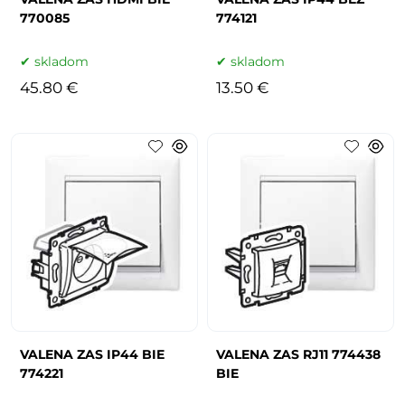
770085
774121
skladom
skladom
45.80 €
13.50 €
VALENA ZAS IP44 BIE
VALENA ZAS RJ11 774438
774221
BIE