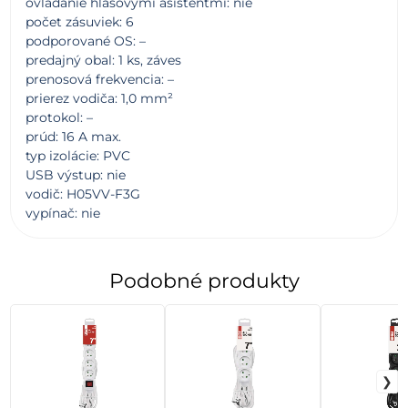
ovládanie hlasovými asistentmi: nie
počet zásuviek: 6
podporované OS: –
predajný obal: 1 ks, záves
prenosová frekvencia: –
prierez vodiča: 1,0 mm²
protokol: –
prúd: 16 A max.
typ izolácie: PVC
USB výstup: nie
vodič: H05VV-F3G
vypínač: nie
Podobné produkty