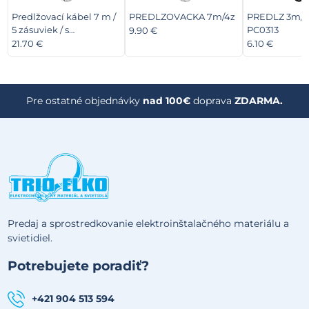
Predlžovací kábel 7 m /
PREDLZOVACKA 7m/4z
PREDLZ 3m/3
5 zásuviek / s
PC0313
9.90 €
vypínačom / biely / PVC
21.70 €
6.10 €
/ 1,5 mm2
Pre ostatné objednávky
nad 100€
doprava
ZDARMA.
Predaj a sprostredkovanie elektroinštalačného materiálu a
svietidiel.
Potrebujete poradiť?
+421 904 513 594