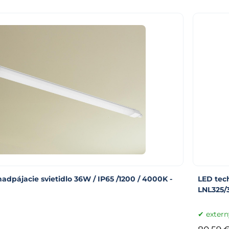
adpájacie svietidlo 36W / IP65 /1200 / 4000K -
LED tech
LNL325/
extern
80.59 