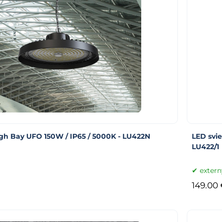
igh Bay UFO 150W / IP65 / 5000K - LU422N
LED svie
LU422/1
extern
149.00 