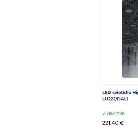
LED svietidlo H
LU222/DALI
08/2026
221.40 €