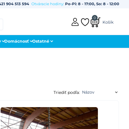
421 904 513 594
Otváracie hodiny:
Po-Pi: 8 - 17:00, So: 8 - 12:00
0
Košík
y
Domácnosť
Ostatné
Triediť podľa: