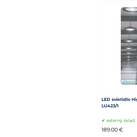
LED svietidlo H
LU423/1
externý sklad
189.00 €