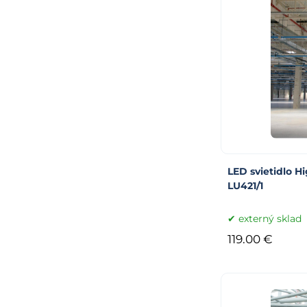
LED svietidlo H
LU421/1
externý sklad
119.00 €