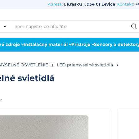
Adresa:
I. Krasku 1, 934 01 Levice
Kontakt:
+
né zdroje
Inštalačný materiál
Prístroje
Senzory a detektor
MYSELNÉ OSVETLENIE
LED priemyselné svietidlá
lné svietidlá