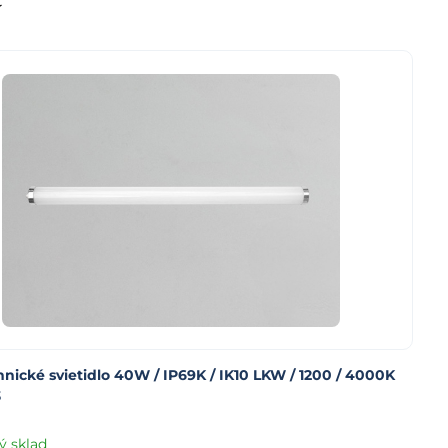
nické svietidlo 40W / IP69K / IK10 LKW / 1200 / 4000K
3
ý sklad