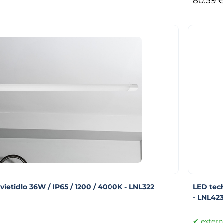
vietidlo 36W / IP65 / 1200 / 4000K - LNL322
LED tech
- LNL42
extern