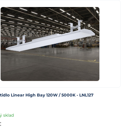
tidlo Linear High Bay 120W / 5000K - LNL127
ý sklad
€