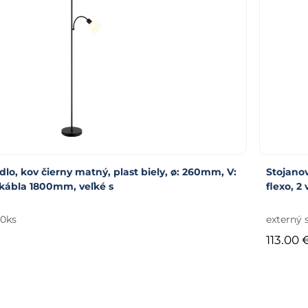
dlo, kov čierny matný, plast biely, ø: 260mm, V:
Stojanov
kábla 1800mm, veľké s
flexo, 2
50ks
externý 
113.00 