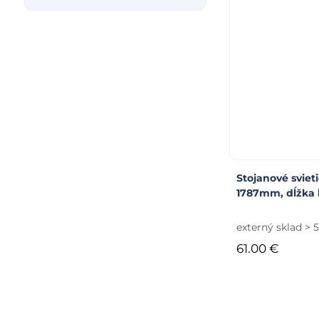
Stojanové svieti
1787mm, dĺžka 
externý sklad > 
61.00 €