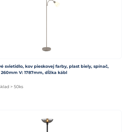
é svietidlo, kov pieskovej farby, plast biely, spínač,
ø: 260mm V: 1787mm, dĺžka kábl
sklad > 50ks