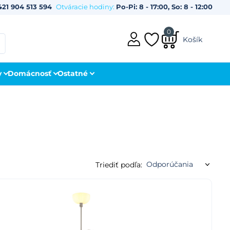
421 904 513 594
Otváracie hodiny:
Po-Pi: 8 - 17:00, So: 8 - 12:00
0
Košík
y
Domácnosť
Ostatné
Triediť podľa: