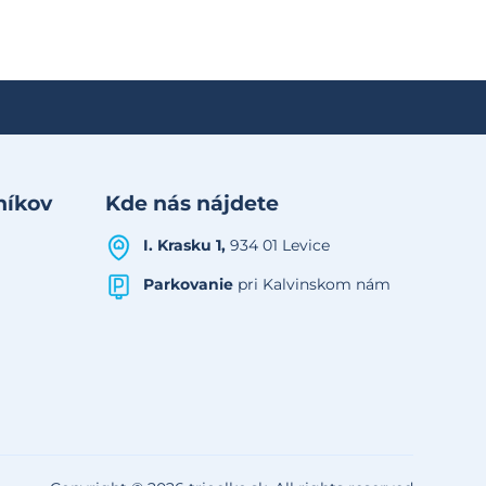
níkov
Kde nás nájdete
I. Krasku 1,
934 01 Levice
Parkovanie
pri Kalvinskom nám