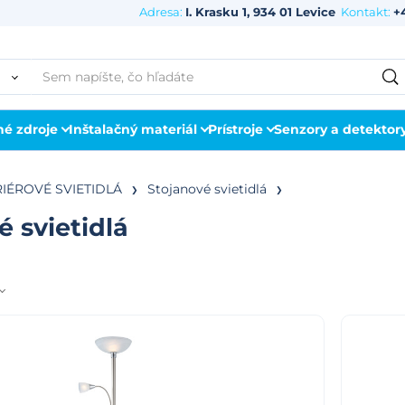
Adresa:
I. Krasku 1, 934 01 Levice
Kontakt:
+
né zdroje
Inštalačný materiál
Prístroje
Senzory a detektor
RIÉROVÉ SVIETIDLÁ
Stojanové svietidlá
é svietidlá