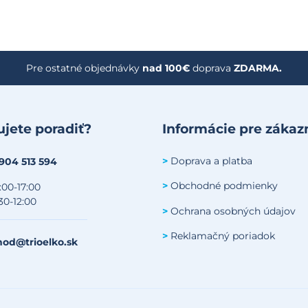
Pre ostatné objednávky
nad 100€
doprava
ZDARMA.
jete poradiť?
Informácie pre zákaz
Doprava a platba
>
 904 513 594
Obchodné podmienky
>
:00-17:00
30-12:00
Ochrana osobných údajov
>
Reklamačný poriadok
>
od@trioelko.sk