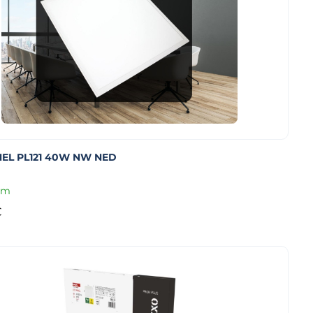
NEL PL121 40W NW NED
om
€