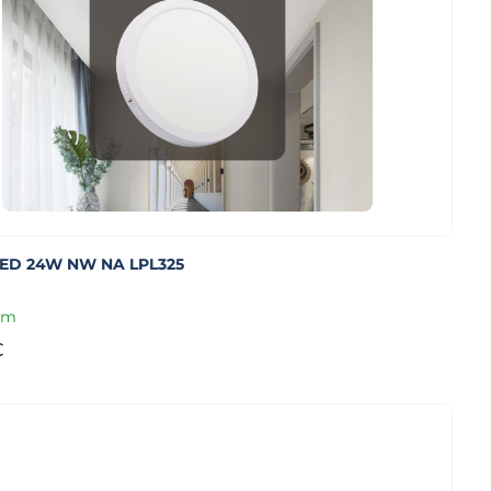
LED 24W NW NA LPL325
om
€