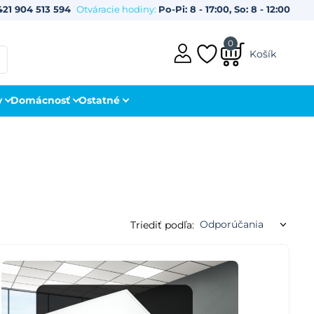
421 904 513 594
Otváracie hodiny:
Po-Pi: 8 - 17:00, So: 8 - 12:00
0
Košík
y
Domácnosť
Ostatné
Triediť podľa: