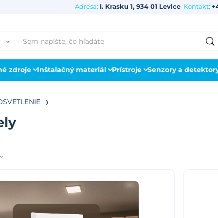
Adresa:
I. Krasku 1, 934 01 Levice
Kontakt:
+
né zdroje
Inštalačný materiál
Prístroje
Senzory a detektor
OSVETLENIE
ely