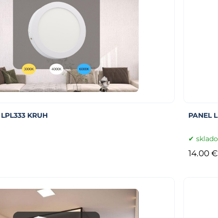
 LPL333 KRUH
PANEL L
sklad
14.00 €