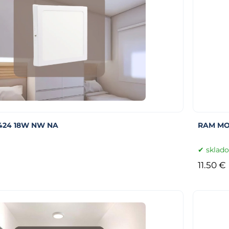
424 18W NW NA
RAM MO
sklad
11.50 €