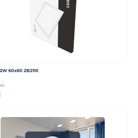
2W 60x60 ZB2110
om
€