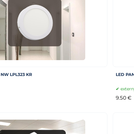
 NW LPL323 KR
LED PAN
extern
9.50 €