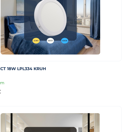
CT 18W LPL334 KRUH
om
€