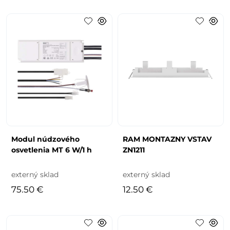
Modul núdzového
RAM MONTAZNY VSTAV
osvetlenia MT 6 W/1 h
ZN1211
externý sklad
externý sklad
75.50 €
12.50 €