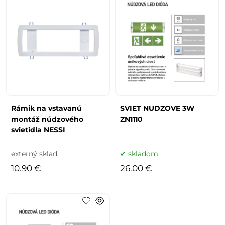
Rámik na vstavanú
SVIET NUDZOVE 3W
montáž núdzového
ZN1110
svietidla NESSI
externý sklad
skladom
10.90 €
26.00 €