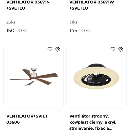
VENTILATOR 03671N
VENTILATOR 03671W
+SVETLO
+SVETLO
23ks
31ks
150.00 €
145.00 €
VENTILATOR+SVIET
Ventilátor stropný,
03606
kov/plast čierny, akryl,
stmievanie, fixácia