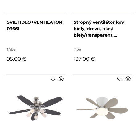
SVIETIDLO+VENTILATOR
Stropný ventilátor kov
03661
biely, drevo, plast
biely/transparent,
stmievateľný, niekoľko
úrovní cez nást
10ks
0ks
95.00 €
137.00 €