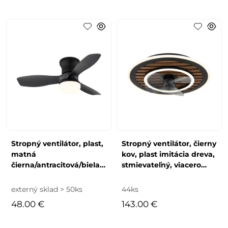
Stropný ventilátor, plast,
Stropný ventilátor, čierny
matná
kov, plast imitácia dreva,
čierna/antracitová/biela,
stmievateľný, viacero
stmievateľný, viacero
rýchlostí pomocou
rýchlostí pomocou n
násten
externý sklad > 50ks
44ks
48.00 €
143.00 €