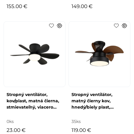
155.00 €
149.00 €
Stropný ventilátor,
Stropný ventilátor,
kov/plast, matná čierna,
matný čierny kov,
stmievateľný, viacero
hnedý/biely plast,
rýchlostí pomocou
viacero rýchlostí
nástenného vypí
pomocou nástenného
0ks
35ks
vypína
23.00 €
119.00 €