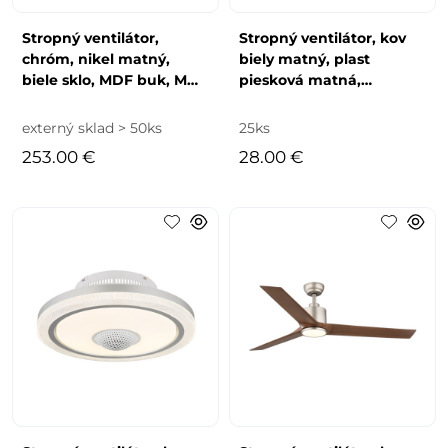
Stropný ventilátor,
Stropný ventilátor, kov
chróm, nikel matný,
biely matný, plast
biele sklo, MDF buk, MDF
piesková matná,
grafit, 3 rýchlosti, 2
stmievateľný, viacero
smery otáčan
rýchlostí pomocou n
externý sklad > 50ks
25ks
253.00 €
28.00 €