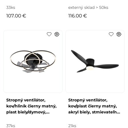
stmievateľný, niekoľko
úrovní cez n
33ks
externý sklad > 50ks
úrovn
107.00 €
116.00 €
Stropný ventilátor,
Stropný ventilátor,
kov/hliník čierny matný,
kov/plast čierny matný,
plast biely/dymový,
akryl biely, stmievateľný,
stmievateľný, nástenný
viac rýchlostí pomocou
vypínač s vi
násten
37ks
21ks