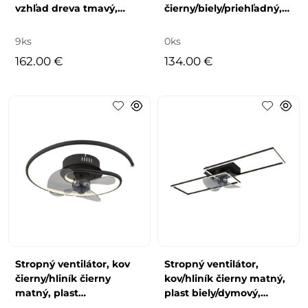
vzhľad dreva tmavý,
čierny/biely/priehľadný,
plast biely/dymový,
stmievateľné, niekoľko
stmievateľný, niek
úrovní pomocou
9ks
0ks
162.00 €
134.00 €
Stropný ventilátor, kov
Stropný ventilátor,
čierny/hliník čierny
kov/hliník čierny matný,
matný, plast
plast biely/dymový,
biely/dymový,
stmievateľný, niekoľko