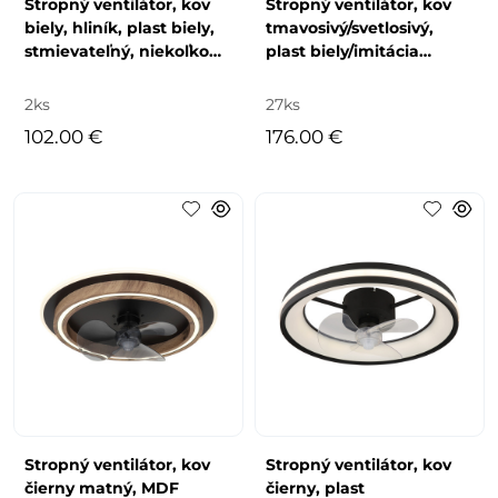
Stropný ventilátor, kov
Stropný ventilátor, kov
biely, hliník, plast biely,
tmavosivý/svetlosivý,
stmievateľný, niekoľko
plast biely/imitácia
úrovní pomocou
dreva, stmievateľný,
nástenného
niekoľko úro
2ks
27ks
102.00 €
176.00 €
Stropný ventilátor, kov
Stropný ventilátor, kov
čierny matný, MDF
čierny, plast