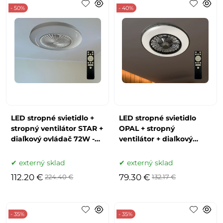
- 50%
- 40%
LED stropné svietidlo +
LED stropné svietidlo
stropný ventilátor STAR +
OPAL + stropný
diaľkový ovládač 72W -
ventilátor + diaľkový
LCL6350
ovládač 48W - LCL6341
externý sklad
externý sklad
112.20 €
79.30 €
224.40 €
132.17 €
- 35%
- 35%