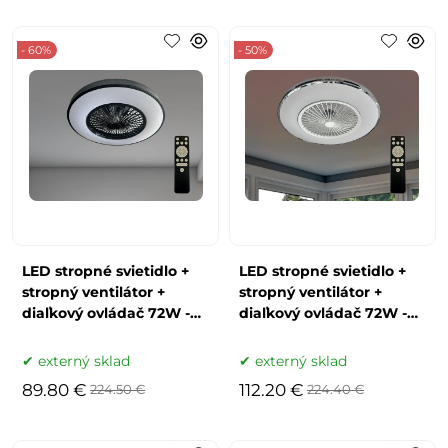
- 60%
- 50%
LED stropné svietidlo +
LED stropné svietidlo +
stropný ventilátor +
stropný ventilátor +
diaľkový ovládač 72W -
diaľkový ovládač 72W -
LCL6351
LCL6352
externý sklad
externý sklad
89.80 €
112.20 €
224.50 €
224.40 €