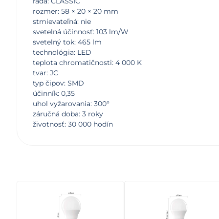
rada: CLASSIC
rozmer: 58 × 20 × 20 mm
stmievateľná: nie
svetelná účinnosť: 103 lm/W
svetelný tok: 465 lm
technológia: LED
teplota chromatičnosti: 4 000 K
tvar: JC
typ čipov: SMD
účinník: 0,35
uhol vyžarovania: 300°
záručná doba: 3 roky
životnosť: 30 000 hodín