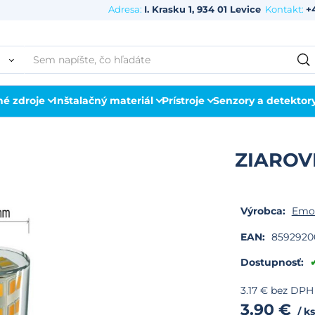
Adresa:
I. Krasku 1, 934 01 Levice
Kontakt:
+
né zdroje
Inštalačný materiál
Prístroje
Senzory a detektor
ZIAROV
Výrobca:
Emo
EAN:
8592920
Dostupnosť:
3.17
€
bez DPH
3.90
€
ks