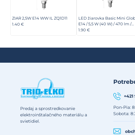
ZIAR 2,5W E14 WW IL ZQ1D11
LED žiarovka Basic Mini Glob
E14 / 5,5 W (40 W) / 470 lm /
1.40 €
Teplá biela
1.90 €
Potrebu
+421
Pon-Pia: 8
Predaj a sprostredkovanie
Sobota: 8:
elektroinštalačného materiálu a
svietidiel.
obch