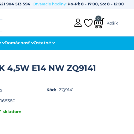
421 904 513 594
Otváracie hodiny:
Po-Pi: 8 - 17:00, So: 8 - 12:00
0
Košík
y
Domácnosť
Ostatné
K 4,5W E14 NW ZQ9141
s
Kód:
ZQ9141
068380
skladom