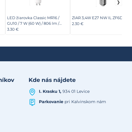
LED žiarovka Classic MR16 /
ZIAR 3,4W E27 NW IL ZF6D23
GU10 / 7 W (60 W) / 806 lm /
2.30 €
Neutrálna biela
3.30 €
níkov
Kde nás nájdete
I. Krasku 1,
934 01 Levice
Parkovanie
pri Kalvinskom nám