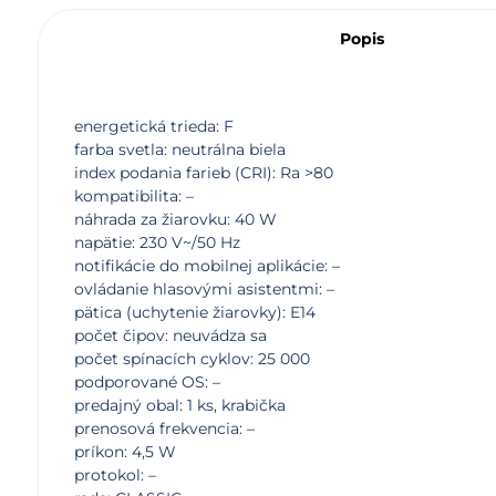
Popis
energetická trieda: F
farba svetla: neutrálna biela
index podania farieb (CRI): Ra >80
kompatibilita: –
náhrada za žiarovku: 40 W
napätie: 230 V~/50 Hz
notifikácie do mobilnej aplikácie: –
ovládanie hlasovými asistentmi: –
pätica (uchytenie žiarovky): E14
počet čipov: neuvádza sa
počet spínacích cyklov: 25 000
podporované OS: –
predajný obal: 1 ks, krabička
prenosová frekvencia: –
príkon: 4,5 W
protokol: –