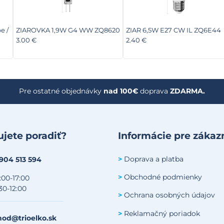
e /
ZIAROVKA 1,9W G4 WW ZQ8620
ZIAR 6,5W E27 CW IL ZQ6E44
3.00 €
2.40 €
Pre ostatné objednávky
nad 100€
doprava
ZDARMA.
jete poradiť?
Informácie pre zákaz
Doprava a platba
>
 904 513 594
Obchodné podmienky
>
:00-17:00
30-12:00
Ochrana osobných údajov
>
Reklamačný poriadok
>
od@trioelko.sk