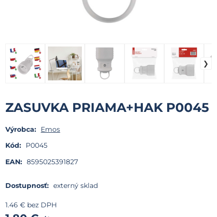
ZASUVKA PRIAMA+HAK P0045
Výrobca:
Emos
Kód:
P0045
EAN:
8595025391827
Dostupnosť:
externý sklad
1.46
€
bez DPH