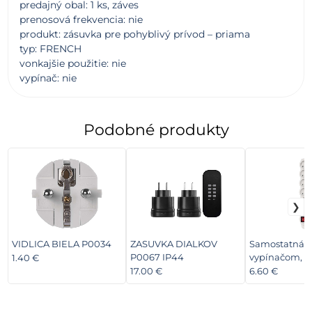
predajný obal: 1 ks, záves
prenosová frekvencia: nie
produkt: zásuvka pre pohyblivý prívod – priama
typ: FRENCH
vonkajšie použitie: nie
vypínač: nie
Podobné produkty
VIDLICA BIELA P0034
ZASUVKA DIALKOV
Samostatná 6
P0067 IP44
vypínačom, b
1.40 €
17.00 €
6.60 €