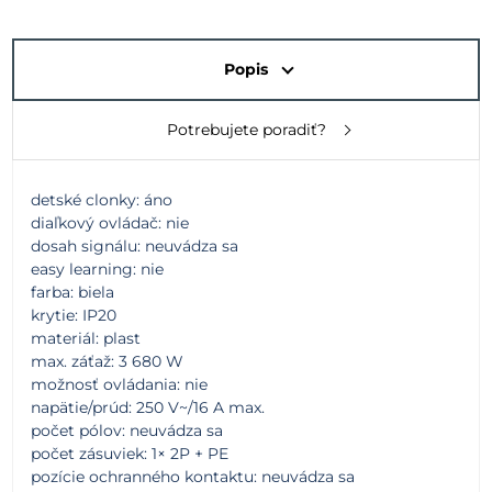
Popis
Potrebujete poradiť?
detské clonky: áno
diaľkový ovládač: nie
dosah signálu: neuvádza sa
easy learning: nie
farba: biela
krytie: IP20
materiál: plast
max. záťaž: 3 680 W
možnosť ovládania: nie
napätie/prúd: 250 V~/16 A max.
počet pólov: neuvádza sa
počet zásuviek: 1× 2P + PE
pozície ochranného kontaktu: neuvádza sa