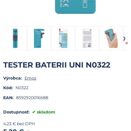
TESTER BATERII UNI N0322
Výrobca:
Emos
Kód:
N0322
EAN:
8592920016688
Dostupnosť:
skladom
4.23
€
bez DPH