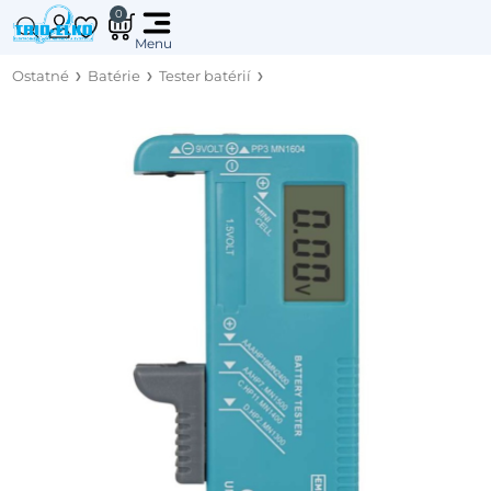
0
Ostatné
Batérie
Tester batérií