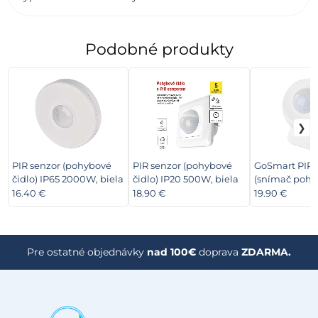
Podobné produkty
PIR senzor (pohybové
PIR senzor (pohybové
GoSmart PIR 
čidlo) IP65 2000W, biela
čidlo) IP20 500W, biela
(snímač pohyb
ZigBee
16.40 €
18.90 €
19.90 €
Pre ostatné objednávky
nad 100€
doprava
ZDARMA.