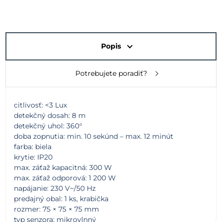
Popis
Potrebujete poradiť?
citlivosť: <3 Lux
detekčný dosah: 8 m
detekčný uhol: 360°
doba zopnutia: min. 10 sekúnd – max. 12 minút
farba: biela
krytie: IP20
max. záťaž kapacitná: 300 W
max. záťaž odporová: 1 200 W
napájanie: 230 V~/50 Hz
predajný obal: 1 ks, krabička
rozmer: 75 × 75 × 75 mm
typ senzora: mikrovlnný