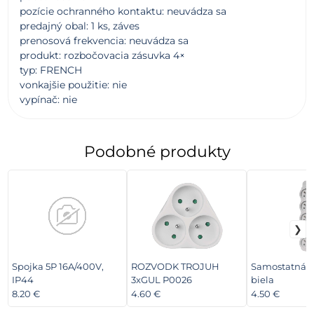
pozície ochranného kontaktu: neuvádza sa
predajný obal: 1 ks, záves
prenosová frekvencia: neuvádza sa
produkt: rozbočovacia zásuvka 4×
typ: FRENCH
vonkajšie použitie: nie
vypínač: nie
Podobné produkty
Spojka 5P 16A/400V,
ROZVODK TROJUH
Samostatná 5
IP44
3xGUL P0026
biela
8.20 €
4.60 €
4.50 €