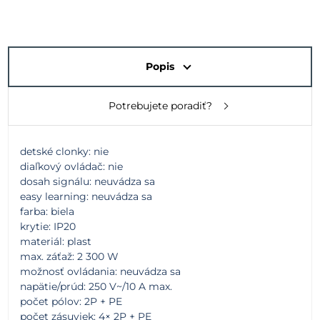
Popis
Potrebujete poradiť?
detské clonky: nie
diaľkový ovládač: nie
dosah signálu: neuvádza sa
easy learning: neuvádza sa
farba: biela
krytie: IP20
materiál: plast
max. záťaž: 2 300 W
možnosť ovládania: neuvádza sa
napätie/prúd: 250 V~/10 A max.
počet pólov: 2P + PE
počet zásuviek: 4× 2P + PE