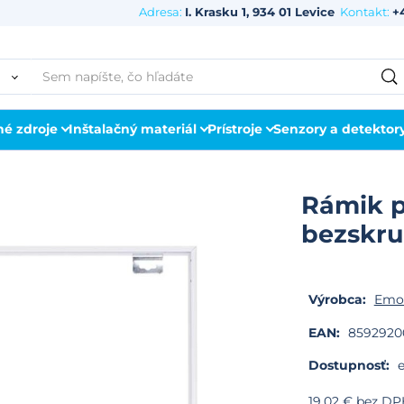
Adresa:
I. Krasku 1, 934 01 Levice
Kontakt:
+
né zdroje
Inštalačný materiál
Prístroje
Senzory a detektor
Rámik p
bezskru
Výrobca:
Emo
EAN:
8592920
Dostupnosť:
e
19.02
€
bez DP