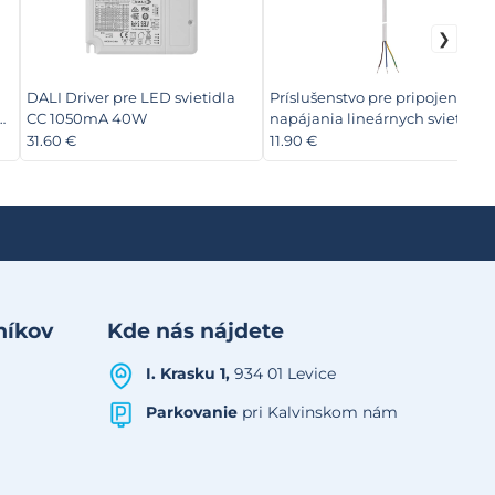
DALI Driver pre LED svietidla
Príslušenstvo pre pripojenie
es
CC 1050mA 40W
napájania lineárnych svietidiel
ORTO
31.60 €
11.90 €
níkov
Kde nás nájdete
I. Krasku 1,
934 01 Levice
Parkovanie
pri Kalvinskom nám