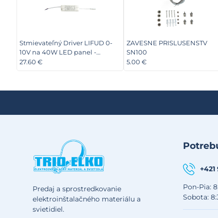
Stmievateľný Driver LIFUD 0-
ZAVESNE PRISLUSENSTV
10V na 40W LED panel -
SN100
D01040W
27.60 €
5.00 €
Potrebu
+421
Pon-Pia: 8
Predaj a sprostredkovanie
Sobota: 8:
elektroinštalačného materiálu a
svietidiel.