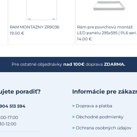
RAM MONTAZNY ZR9036
Rám pre povrchovú montáž
LED panelu 295x595 ( PL6 seri
19.00 €
) - MS621
14.00 €
Pre ostatné objednávky
nad 100€
doprava
ZDARMA.
jete poradiť?
Informácie pre zákaz
Doprava a platba
>
 904 513 594
Obchodné podmienky
>
:00-17:00
30-12:00
Ochrana osobných údajov
>