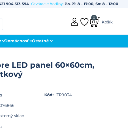
421 904 513 594
Otváracie hodiny:
Po-Pi: 8 - 17:00, So: 8 - 12:00
0
Košík
y
Domácnosť
Ostatné
re LED panel 60×60cm,
tkový
s
Kód:
ZR9034
076866
xterný sklad
H