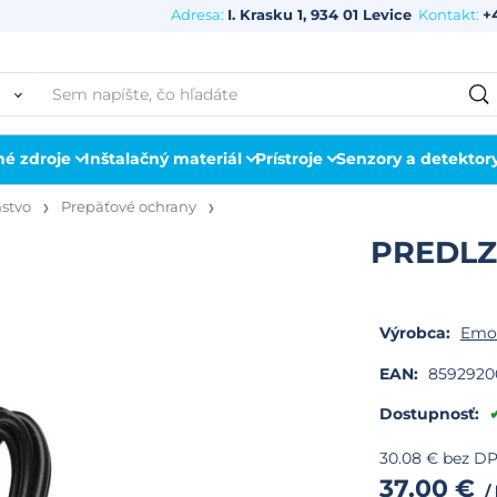
Adresa:
I. Krasku 1, 934 01 Levice
Kontakt:
+
né zdroje
Inštalačný materiál
Prístroje
Senzory a detektor
nstvo
Prepäťové ochrany
PREDLZ
Výrobca:
Emo
EAN:
8592920
Dostupnosť:
30.08
€
bez D
37.00
€