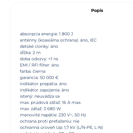
Popis
absorpcia energie: 1 800 J
anténny (koaxiálna ochrana): áno, IEC
detské clonky: áno
dĺžka: 2 m
doba odozvy: <1 ns
EMI / RFI filter: áno
farba: čierna
garancia: 50 000 €
indikátor prepätia: áno
indikátor zapojenia: áno
istený: neuvádza sa
max. prúdová záťaž: 16 A max.
max. záťaž: 3 680 W
menovité napätie: 230 V~, 50 Hz
ochrana proti preťaženiu: nie
ochranná úroveň Up: 1,7 kV (L/N-PE, L-N)