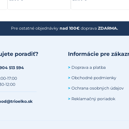
Pre ostatné objednávky
nad 100€
doprava
ZDARMA.
jete poradiť?
Informácie pre zákaz
Doprava a platba
>
 904 513 594
Obchodné podmienky
>
:00-17:00
30-12:00
Ochrana osobných údajov
>
Reklamačný poriadok
>
od@trioelko.sk