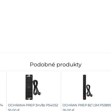
Podobné produkty
74
OCHRANA PREP 3m/8z P54052
OCHRAN PREP 8Z 1,5M P5389
55.00 €
26.00 €