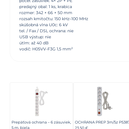
počet zásuviek: 4× 2P + PE
predajný obal: 1 ks, krabica
rozmer: 342 × 66 × 50 mm
rozsah kmitočtu: 150 kHz–100 MHz
skúšobná vlna U0c: 6 kV
tel. / Fax / DSL ochrana: nie
USB výstup: nie
útlm: až 40 dB
vodič: H05VV-F3G 1,5 mm²
Prepäťová ochrana – 6 zásuviek,
OCHRANA PREP 3m/5z P538
5 m, biela
23.50 €