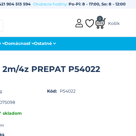
421 904 513 594
Otváracie hodiny:
Po-Pi: 8 - 17:00, So: 8 - 12:00
0
Košík
y
Domácnosť
Ostatné
 2m/4z PREPAT P54022
s
Kód:
P54022
075098
skladom
PH
ks