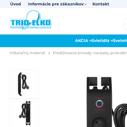
Úvod
Informácie pre zákazníkov
Kontakt
AKCIA
Svietidlá
Svetel
Inštalačný materiál
Predlžovacie prívody, navijaky, prísluše