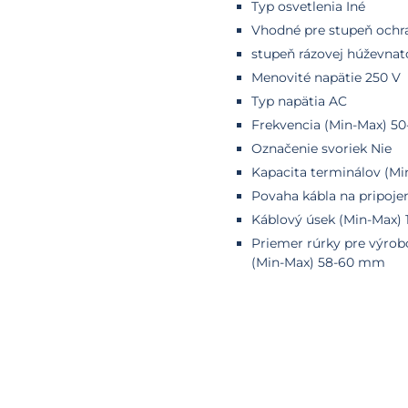
Typ osvetlenia Iné
Vhodné pre stupeň ochra
stupeň rázovej húževnato
Menovité napätie 250 V
Typ napätia AC
Frekvencia (Min-Max) 50
Označenie svoriek Nie
Kapacita terminálov (Mi
Povaha kábla na pripoje
Káblový úsek (Min-Max) 
Priemer rúrky pre výro
(Min-Max)
58-60 mm