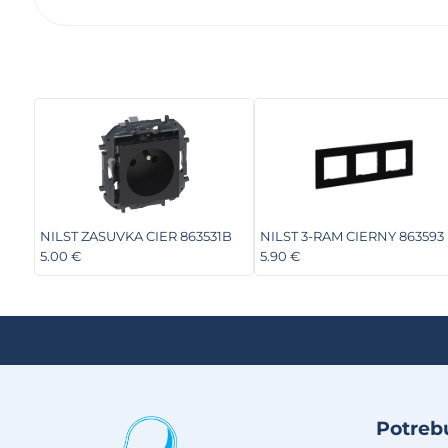
NILST ZASUVKA CIER 863531B
NILST 3-RAM CIERNY 863593
5.00 €
5.90 €
Potrebu