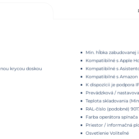
Min. hĺbka zabudovanej 
Kompatibilné s Apple H
álnou krycou doskou
Kompatibilné s Asisten
Kompatibilné s Amazon 
K dispozícii je podpora I
Prevádzková / nastavova
Teplota skladovania (Min
RAL-číslo (podobné) 901
Farba operátora spínača 
Priestor / informačná pl
Osvetlenie Voliteľné