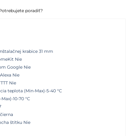
Potrebujete poradiť?
inštalačnej krabice 31 mm
omeKit Nie
tom Google Nie
Alexa Nie
FTTT Nie
cia teplota (Min-Max)-5-40 °C
-Max)-10-70 °C
7
čierna
ocha štítku Nie