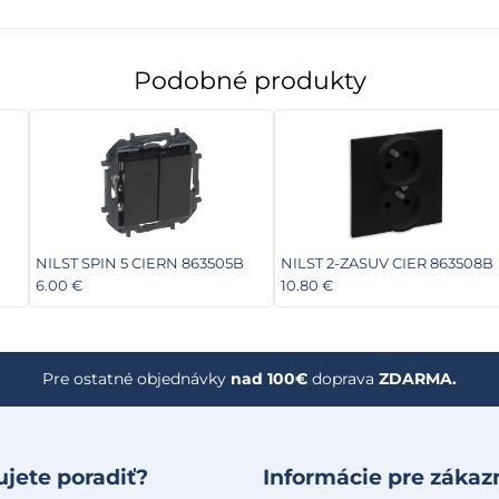
Podobné produkty
NILST SPIN 5 CIERN 863505B
NILST 2-ZASUV CIER 863508B
6.00 €
10.80 €
Pre ostatné objednávky
nad 100€
doprava
ZDARMA.
jete poradiť?
Informácie pre zákaz