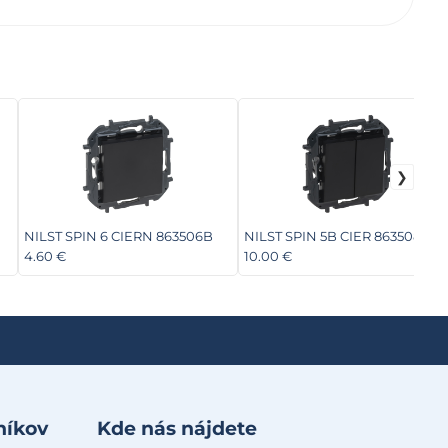
NILST SPIN 6 CIERN 863506B
NILST SPIN 5B CIER 863508B
4.60 €
10.00 €
níkov
Kde nás nájdete