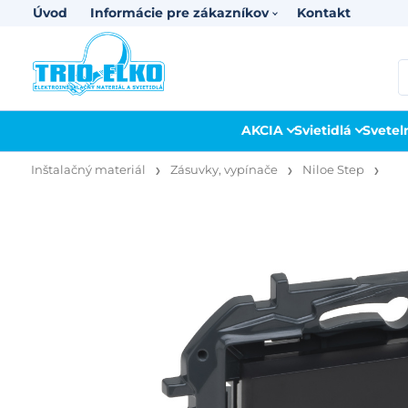
Úvod
Informácie pre zákazníkov
Kontakt
AKCIA
Svietidlá
Svetel
Inštalačný materiál
Zásuvky, vypínače
Niloe Step