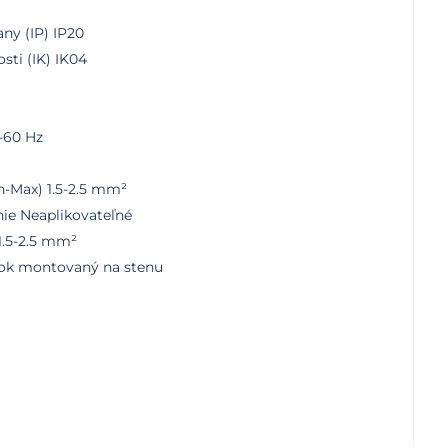
ny (IP) IP20
sti (IK) IK04
-60 Hz
n-Max) 1.5-2.5 mm²
nie Neaplikovateľné
1.5-2.5 mm²
bok montovaný na stenu