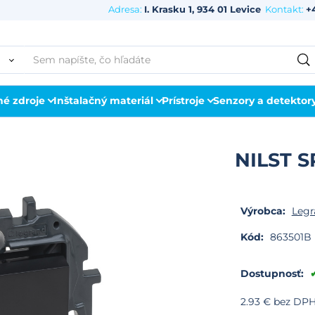
Adresa:
I. Krasku 1, 934 01 Levice
Kontakt:
+
né zdroje
Inštalačný materiál
Prístroje
Senzory a detektor
NILST S
Výrobca:
Legr
Kód:
863501B
Dostupnosť:
2.93
€
bez DP