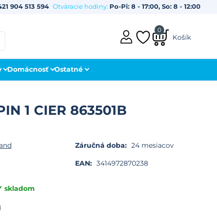
421 904 513 594
Otváracie hodiny:
Po-Pi: 8 - 17:00, So: 8 - 12:00
0
Košík
y
Domácnosť
Ostatné
PIN 1 CIER 863501B
and
Záručná doba:
24 mesiacov
EAN:
3414972870238
skladom
H