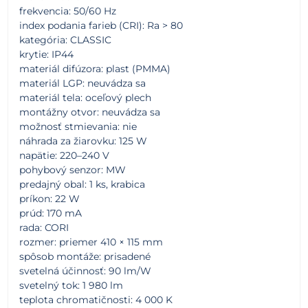
frekvencia: 50/60 Hz
index podania farieb (CRI): Ra > 80
kategória: CLASSIC
krytie: IP44
materiál difúzora: plast (PMMA)
materiál LGP: neuvádza sa
materiál tela: oceľový plech
montážny otvor: neuvádza sa
možnosť stmievania: nie
náhrada za žiarovku: 125 W
napätie: 220–240 V
pohybový senzor: MW
predajný obal: 1 ks, krabica
príkon: 22 W
prúd: 170 mA
rada: CORI
rozmer: priemer 410 × 115 mm
spôsob montáže: prisadené
svetelná účinnosť: 90 lm/W
svetelný tok: 1 980 lm
teplota chromatičnosti: 4 000 K