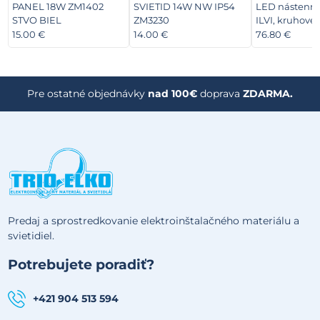
PANEL 18W ZM1402
SVIETID 14W NW IP54
LED nástenné 
STVO BIEL
ZM3230
ILVI, kruhové
stmievateľné 
15.00 €
14.00 €
76.80 €
zmenou CCT, 
drevo
Pre ostatné objednávky
nad 100€
doprava
ZDARMA.
Predaj a sprostredkovanie elektroinštalačného materiálu a
svietidiel.
Potrebujete poradiť?
+421 904 513 594