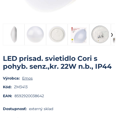
LED prisad. svietidlo Cori s
pohyb. senz.,kr. 22W n.b., IP44
Výrobca:
Emos
Kód:
ZM3413
EAN:
8592920038642
Dostupnosť:
externý sklad