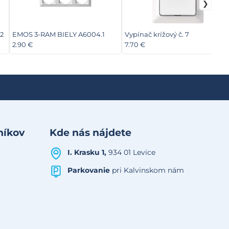
2
EMOS 3-RAM BIELY A6004.1
Vypínač krížový č. 7
2.90 €
7.70 €
níkov
Kde nás nájdete
I. Krasku 1,
934 01 Levice
Parkovanie
pri Kalvinskom nám