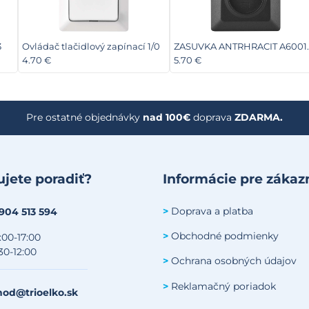
3
Ovládač tlačidlový zapínací 1/0
ZASUVKA ANTRHRACIT A6001.
4.70 €
5.70 €
Pre ostatné objednávky
nad 100€
doprava
ZDARMA.
jete poradiť?
Informácie pre zákaz
Doprava a platba
>
 904 513 594
Obchodné podmienky
>
:00-17:00
30-12:00
Ochrana osobných údajov
>
Reklamačný poriadok
>
od@trioelko.sk