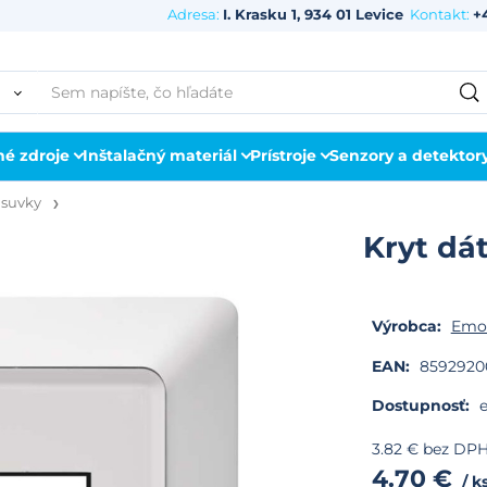
Adresa:
I. Krasku 1, 934 01 Levice
Kontakt:
+
né zdroje
Inštalačný materiál
Prístroje
Senzory a detektor
ásuvky
Kryt dá
Výrobca:
Emo
EAN:
8592920
Dostupnosť:
e
3.82
€
bez DP
4.70
€
k