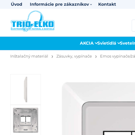
Úvod
Informácie pre zákazníkov
Kontakt
AKCIA
Svietidlá
Svetel
Inštalačný materiál
Zásuvky, vypínače
Emos vypínače/z