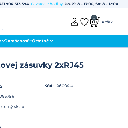
421 904 513 594
Otváracie hodiny:
Po-Pi: 8 - 17:00, So: 8 - 12:00
0
Košík
y
Domácnosť
Ostatné
tovej zásuvky 2xRJ45
s
Kód:
A6004.4
083796
xterný sklad
H
s