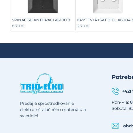
SPINAC 5B ANTHRACI A6100.8
KRYT TV+R+SAT BIEL A6004.
8.70 €
2.70 €
Potrebu
+421
Pon-Pia: 8
Predaj a sprostredkovanie
Sobota: 8:
elektroinštalačného materiálu a
svietidiel.
obch