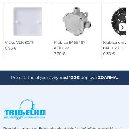
Víčko VLK 80/R
Krabica 6455-11P
Krabica unive
ACIDUR
6400-201 UK
0.93 €
7.70 €
0.30 €
Pre ostatné objednávky
nad 100€
doprava
ZDARMA.
Predaj a sprostredkovanie elektroinštalačného materiálu a