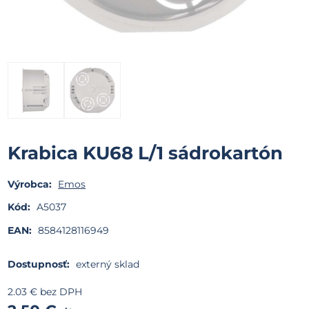
Krabica KU68 L/1 sádrokartón
Výrobca:
Emos
Kód:
A5037
EAN:
8584128116949
Dostupnosť:
externý sklad
2.03
€
bez DPH