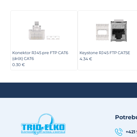
Konektor RJ45 pre FTP CAT6
Keystone RJ45 FTP CAT5E
(drôt) CAT6
4.34 €
0.30 €
Potrebu
+421