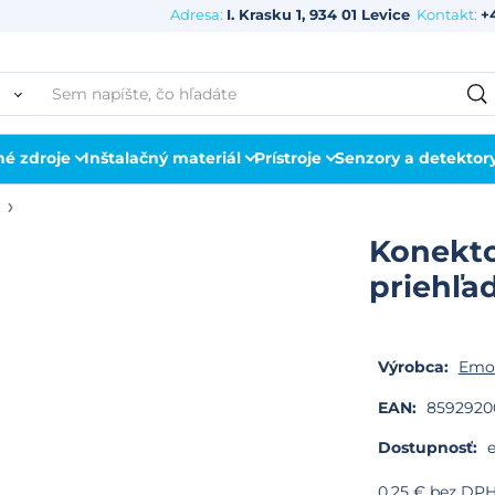
Adresa:
I. Krasku 1, 934 01 Levice
Kontakt:
+
né zdroje
Inštalačný materiál
Prístroje
Senzory a detektor
Konekto
priehľa
Výrobca:
Emo
EAN:
8592920
Dostupnosť:
e
0.25
€
bez DP