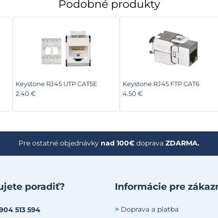
Podobné produkty
Keystone RJ45 UTP CAT5E
Keystone RJ45 FTP CAT6
2.40 €
4.50 €
Pre ostatné objednávky
nad 100€
doprava
ZDARMA.
jete poradiť?
Informácie pre zákaz
Doprava a platba
>
 904 513 594