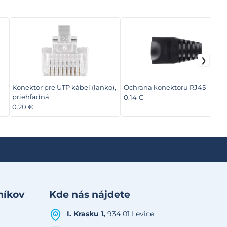
Konektor pre UTP kábel (lanko),
Ochrana konektoru RJ45
priehľadná
0.14 €
0.20 €
níkov
Kde nás nájdete
I. Krasku 1,
934 01 Levice