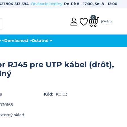
421 904 513 594
Otváracie hodiny:
Po-Pi: 8 - 17:00, So: 8 - 12:00
0
Košík
y
Domácnosť
Ostatné
r RJ45 pre UTP kábel (drôt),
dný
s
Kód:
K0103
030165
xterný sklad
H