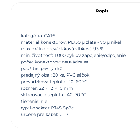
Popis
kategória: CAT6
materiál konektorov: PE/50 µ zlata - 70 µ nikel
maximálna prevádzková vlhkosť: 93 %
min. životnosť: 1 000 cyklov zapojenie/odpojenie
počet konektorov: neuvádza sa
použitie: pevný drôt
predajný obal: 20 ks, PVC sáčok
prevádzková teplota: -10–60 °C
rozmer: 22 × 12 × 10 mm
skladovacia teplota: -40–70 °C
tienenie: nie
typ: konektor RJ45 8p8c
určené pre kábel: UTP