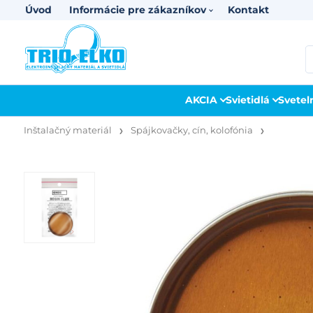
Úvod
Informácie pre zákazníkov
Kontakt
AKCIA
Svietidlá
Svetel
Inštalačný materiál
Spájkovačky, cín, kolofónia