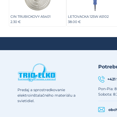
CIN TRUBICKOVY A5401
LETOVACKA 125W A5102
2.30 €
38.00 €
Potrebu
+421
Pon-Pia: 8
Predaj a sprostredkovanie
Sobota: 8:
elektroinštalačného materiálu a
svietidiel.
obch