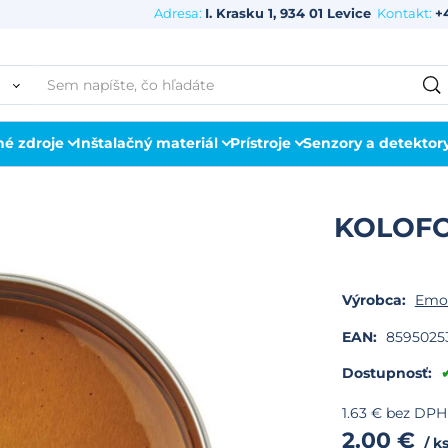
Adresa:
I. Krasku 1, 934 01 Levice
Kontakt:
+
né zdroje
Inštalačný materiál
Prístroje
Senzory a detektor
KOLOFO
Výrobca:
Emo
EAN:
8595025
Dostupnosť:
1.63
€
bez DPH
2.00
€
k