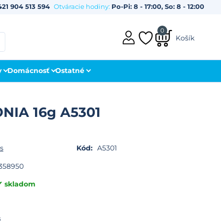
421 904 513 594
Otváracie hodiny:
Po-Pi: 8 - 17:00, So: 8 - 12:00
0
Košík
y
Domácnosť
Ostatné
NIA 16g A5301
s
Kód:
A5301
358950
skladom
s