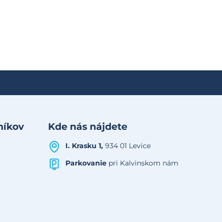
níkov
Kde nás nájdete
I. Krasku 1,
934 01 Levice
Parkovanie
pri Kalvinskom nám