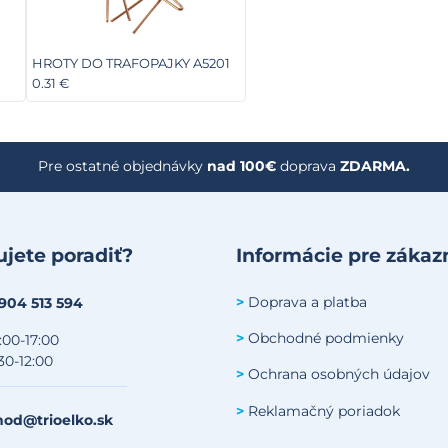
HROTY DO TRAFOPAJKY A5201
0.31 €
Pre ostatné objednávky
nad 100€
doprava
ZDARMA.
jete poradiť?
Informácie pre zákaz
Doprava a platba
>
 904 513 594
Obchodné podmienky
>
:00-17:00
30-12:00
Ochrana osobných údajov
>
Reklamačný poriadok
>
od@trioelko.sk