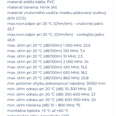
materiál plášťa kábla: PVC
materiál tienenia: hliník (Al)
materiál vnútorného vodiča: meďou plátovaný oceľový
drôt (CCS)
max.rovn.odpor pri 20 °C (Ohm/km) - vnútorné jadro:
25,7
max.rovn.odpor pri 20 °C, (Ohm/km) - vonkajšie jadro:
45,9
max. útlm pri 20 °C (dB/100m) 1 000 MHz: 22,5
max. útlm pri 20 °C (dB/100m) 100 MHz: 7,4
max. útlm pri 20 °C (dB/100m) 10 MHz: 2,3
max. útlm pri 20 °C (dB/100m) 2 000 MHz: 34
max. útlm pri 20 °C (dB/100m) 450 MHz: 15,5
max. útlm pri 20 °C (dB/100m) 650 MHz: 18,2
max. útlm pri 20 °C (dB/100m) 860 MHz: 20,8
min. polomer ohybu jednorazový/ násobný: 30/60 mm
min. útlm odrazu pri 20 °C (dB) 10–300 MHz: 25
min. útlm odrazu pri 20 °C (dB) 300–600 MHz: 23
min. útlm odrazu pri 20 °C (dB) 600–900 MHz: 20
min. útlm tienenia (dB) 10 ~ 800 MHz: 75
montážna teplota: +5 °C až +60 °C
nebezpečné látky: nepodlieha CPR