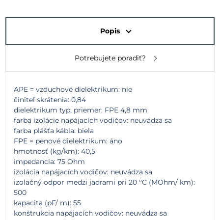
Popis
Potrebujete poradiť?
APE = vzduchové dielektrikum: nie
činiteľ skrátenia: 0,84
dielektrikum typ, priemer: FPE 4,8 mm
farba izolácie napájacích vodičov: neuvádza sa
farba plášťa kábla: biela
FPE = penové dielektrikum: áno
hmotnosť (kg/km): 40,5
impedancia: 75 Ohm
izolácia napájacích vodičov: neuvádza sa
izolačný odpor medzi jadrami pri 20 °C (MOhm/ km):
500
kapacita (pF/ m): 55
konštrukcia napájacích vodičov: neuvádza sa