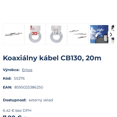
Koaxiálny kábel CB130, 20m
Výrobca:
Emos
Kód:
S5376
EAN:
8595025386250
Dostupnosť:
externý sklad
6.42
€
bez DPH