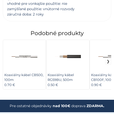
vhodné pre vonkajšie použitie: nie
zamýšľané použitie: vnútorné rozvody
záručná doba: 2 roky
Podobné produkty
Koaxiálny kábel CB500,
Koaxiálny kábel
Koaxiálny káb
100m
RG59BU, 500m
CB100F, 100
0.70 €
0.50 €
0.90 €
Pre ostatné objednávky
nad 100€
doprava
ZDARMA.