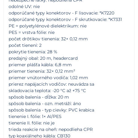
odolné UV: nie
odporúčané typy konektorov - F lisovacie: *K7220
odporúčané typy konektorov - F skrutkovacie: *K7331
PE = polyetylénové dielektrikum: nie
PES = vrstva fólie: nie
počet drôtikov tienenia: 32× 0,12 mm
počet tienení: 2
pokrytie tienenia: 28 %
predajný obal: 20 m, headercard
priemer plášťa kábla: 6,8 mm
priemer tienenia: 32× 0,12 mm²
priemer vnútorného vodiča: 1,02 mm
prierez napájacích vodičov: neuvádza sa
skladovacia teplota: -20 °C až +75 °C
spôsob balenia - dĺžka: 20 m
spôsob balenia - ozn. metráží: áno
spôsob balenia - typ cievky: PVC krabica
tienenie I. fólie: 1× Al/PES
tienenie II. fólie: nie je
trieda reakcie na oheň: nepodlieha CPR
typ koaxiálneho kábla: CB130