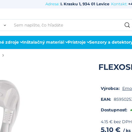
Adresa:
I. Krasku 1, 934 01 Levice
Kontakt:
+
né zdroje
Inštalačný materiál
Prístroje
Senzory a detektor
FLEXOSN
Výrobca:
Emo
EAN:
8595025
Dostupnosť:
4.15
€
bez DPH
5.10
€
ks