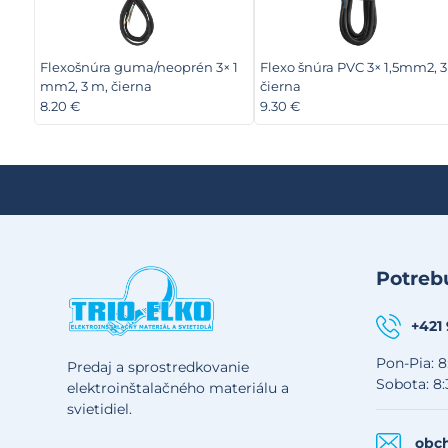
Flexošnúra guma/neoprén 3× 1
Flexo šnúra PVC 3× 1,5mm2, 
mm2, 3 m, čierna
čierna
8.20 €
9.30 €
Potrebu
+421
Pon-Pia: 8
Predaj a sprostredkovanie
Sobota: 8:
elektroinštalačného materiálu a
svietidiel.
obch