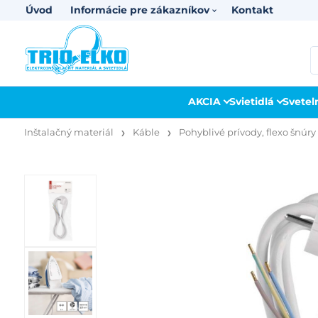
Úvod
Informácie pre zákazníkov
Kontakt
AKCIA
Svietidlá
Svetel
Inštalačný materiál
Káble
Pohyblivé prívody, flexo šnúry