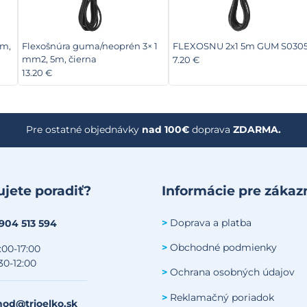
3m,
Flexošnúra guma/neoprén 3× 1
FLEXOSNU 2x1 5m GUM S030
mm2, 5m, čierna
7.20 €
13.20 €
Pre ostatné objednávky
nad 100€
doprava
ZDARMA.
jete poradiť?
Informácie pre zákaz
Doprava a platba
>
 904 513 594
Obchodné podmienky
>
:00-17:00
30-12:00
Ochrana osobných údajov
>
Reklamačný poriadok
>
od@trioelko.sk