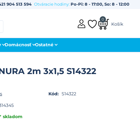
421 904 513 594
Otváracie hodiny:
Po-Pi: 8 - 17:00, So: 8 - 12:00
0
Košík
y
Domácnosť
Ostatné
URA 2m 3x1,5 S14322
s
Kód:
S14322
314345
skladom