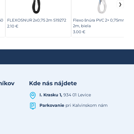
50
FLEXOSNUR 2x0,75 2m S19272
Flexo šnúra PVC 2× 0,75mm2,
2m, biela
2.10 €
3.00 €
níkov
Kde nás nájdete
I. Krasku 1,
934 01 Levice
Parkovanie
pri Kalvinskom nám