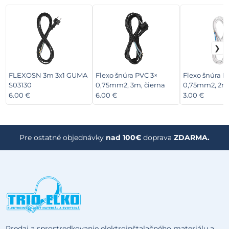
FLEXOSN 3m 3x1 GUMA
Flexo šnúra PVC 3×
Flexo šnúra P
S03130
0,75mm2, 3m, čierna
0,75mm2, 2m,
6.00 €
6.00 €
3.00 €
Pre ostatné objednávky
nad 100€
doprava
ZDARMA.
Predaj a sprostredkovanie elektroinštalačného materiálu a