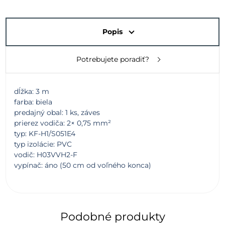
Popis
Potrebujete poradiť?
dĺžka: 3 m
farba: biela
predajný obal: 1 ks, záves
prierez vodiča: 2× 0,75 mm²
typ: KF-H1/S051E4
typ izolácie: PVC
vodič: H03VVH2-F
vypínač: áno (50 cm od voľného konca)
Podobné produkty