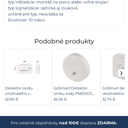
typ inštalácie: montáž na stenu alebo voľne stojaci
typ signalizácie: optická aj zvuková
určené pre typ: neuvádza sa
životnosť: 10 rokov
Podobné produkty
Detektor oxidu
GoSmart Detektor
GoSmart dete
uhoľnatého v
úniku vody P56000S
uhoľnatého v
miestnosti GS827
ZigBee
miestnosti T
32.90 €
26.34 €
32.74 €
WiFi
Pre ostatné objednávky
nad 100€
doprava
ZDARMA.