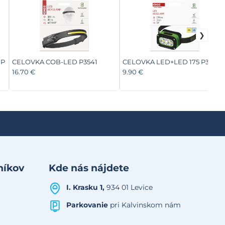
GP
CELOVKA COB-LED P3541
CELOVKA LED+LED 175 P3545
16.70 €
9.90 €
níkov
Kde nás nájdete
I. Krasku 1,
934 01 Levice
Parkovanie
pri Kalvinskom nám