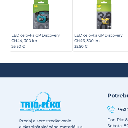
LED čelovka GP Discovery
LED čelovka GP Discovery
CH44, 300 lm
CH46, 300 lm
26.30 €
35.50 €
Potrebu
+421
Pon-Pia: 8
Predaj a sprostredkovanie
Sobota: 8:
elektroinštalačného materiálu a