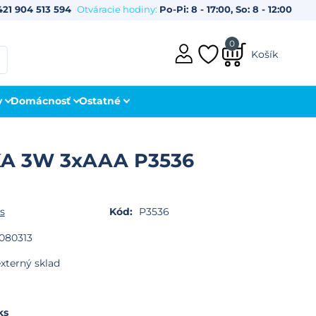
421 904 513 594
Otváracie hodiny:
Po-Pi: 8 - 17:00, So: 8 - 12:00
0
Košík
y
Domácnosť
Ostatné
A 3W 3xAAA P3536
s
Kód:
P3536
080313
xterný sklad
ks