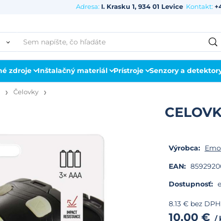
Adresa:
I. Krasku 1, 934 01 Levice
Kontakt:
+
né zdroje
Inštalačný materiál
Prístroje
Senzory a detektor
Čelovky
CELOVK
Výrobca:
Emo
EAN:
8592920
Dostupnosť:
e
8.13
€
bez DPH
10.00
€