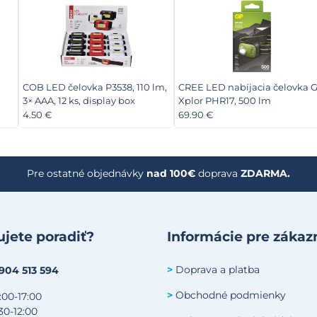
COB LED čelovka P3538, 110 lm,
CREE LED nabíjacia čelovka 
3× AAA, 12 ks, display box
Xplor PHR17, 500 lm
4.50 €
69.90 €
Pre ostatné objednávky
nad 100€
doprava
ZDARMA.
jete poradiť?
Informácie pre zákaz
Doprava a platba
>
 904 513 594
Obchodné podmienky
>
:00-17:00
30-12:00