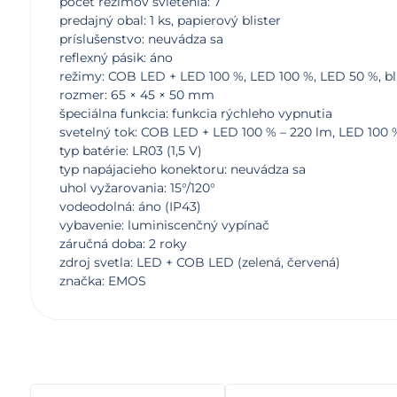
počet režimov svietenia: 7
predajný obal: 1 ks, papierový blister
príslušenstvo: neuvádza sa
reflexný pásik: áno
režimy: COB LED + LED 100 %, LED 100 %, LED 50 %, bl
rozmer: 65 × 45 × 50 mm
špeciálna funkcia: funkcia rýchleho vypnutia
svetelný tok: COB LED + LED 100 % – 220 lm, LED 100 %
typ batérie: LR03 (1,5 V)
typ napájacieho konektoru: neuvádza sa
uhol vyžarovania: 15°/120°
vodeodolná: áno (IP43)
vybavenie: luminiscenčný vypínač
záručná doba: 2 roky
zdroj svetla: LED + COB LED (zelená, červená)
značka: EMOS