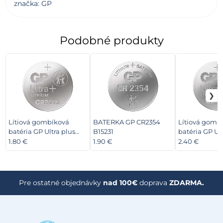
značka: GP
Podobné produkty
Lítiová gombíková
BATERKA GP CR2354
Lítiová gomb
batéria GP Ultra plus
B15231
batéria GP Ult
CR2032, 2 ks
CR2450, 4 ks
1.80 €
1.90 €
2.40 €
Pre ostatné objednávky
nad 100€
doprava
ZDARMA.