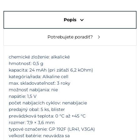
Popis
Potrebujete poradiť?
chemické zloženie: alkalické
hmotnosť: 0,5 g
kapacita: 24 mAh (pri záťaži 6,2 kOhm)
kategória/rada: Alkaline cell
max. skladovateľnosť: 3 roky
možnosť nabíjania: nie
napätie: 1,5 V
počet nabíjacích cyklov: nenabíjacie
predajný obal: 5 ks, blister
prevádzková teplota: 0 °C až +45 °C
rozmer: 7,9 × 3,6 mm
typové označenie: GP 192F (LR41, V3GA)
veľkosť batérie: neuvádza sa